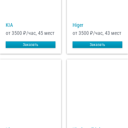
С
Политикой конфиденциальности
ознакомлен(а), даю согласие на
обработку моих Персональных данных
KIA
Higer
Отправить заказ
от 3500
₽/час, 45 мест
от 3500
₽/час, 43 мест
Заказать
Заказать