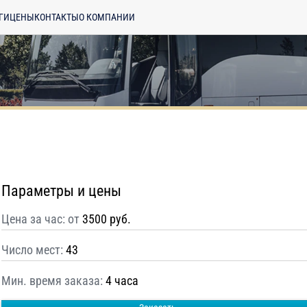
ГИ
ЦЕНЫ
КОНТАКТЫ
О КОМПАНИИ
Параметры и цены
Цена за час: от
3500 руб.
Число мест:
43
Мин. время заказа:
4 часа
енциальности
ознакомлен(а), даю
отку моих Персональных данных