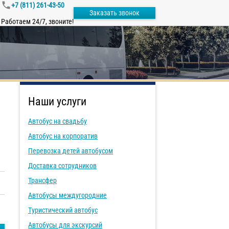
+7 (811) 261-43-50
Заказать звонок
Работаем 24/7, звоните!
Наши услуги
Автобус на свадьбу
Автобус на корпоратив
Перевозка детей автобусом
Доставка сотрудников
Трансфер
Автобусы междугородние
Туристический автобус
Автобусы для экскурсий