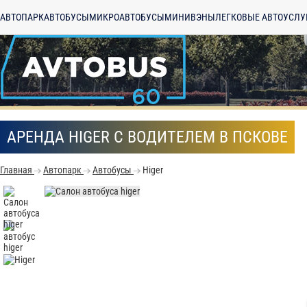
АВТОПАРК
АВТОБУСЫ
МИКРОАВТОБУСЫ
МИНИВЭНЫ
ЛЕГКОВЫЕ АВТО
УСЛУ
АРЕНДА HIGER С ВОДИТЕЛЕМ В ПСКОВЕ
Главная
Автопарк
Автобусы
Higer
С
Политикой конфид
согласие на обраб