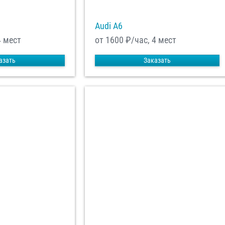
Audi A6
4 мест
от 1600
₽/час, 4 мест
азать
Заказать