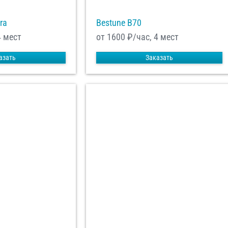
ra
Bestune B70
4 мест
от 1600
₽/час, 4 мест
азать
Заказать