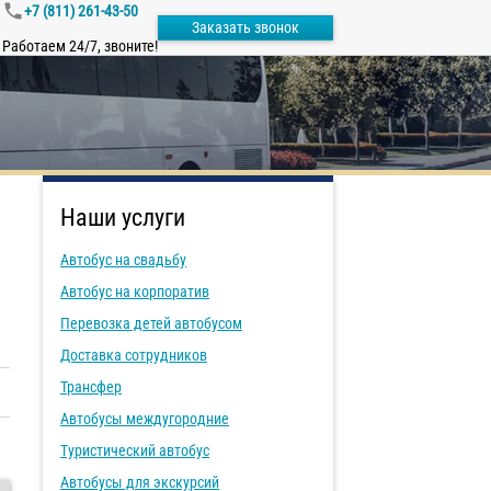
+7 (811) 261-43-50
Заказать звонок
Работаем 24/7, звоните!
Наши услуги
Автобус на свадьбу
Автобус на корпоратив
Перевозка детей автобусом
Доставка сотрудников
Трансфер
Автобусы междугородние
Туристический автобус
Автобусы для экскурсий