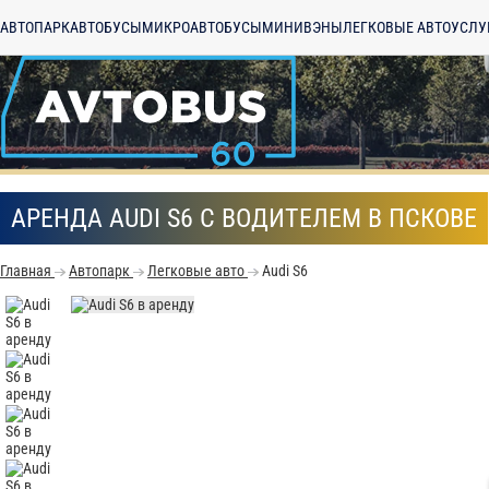
АВТОПАРК
АВТОБУСЫ
МИКРОАВТОБУСЫ
МИНИВЭНЫ
ЛЕГКОВЫЕ АВТО
УСЛУ
АРЕНДА AUDI S6 С ВОДИТЕЛЕМ В ПСКОВЕ
Главная
Автопарк
Легковые авто
Audi S6
С
Политикой конфид
согласие на обраб