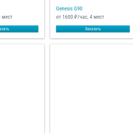
Genesis G90
4 мест
от 1600
₽/час, 4 мест
азать
Заказать