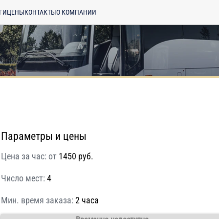
ГИ
ЦЕНЫ
КОНТАКТЫ
О КОМПАНИИ
Параметры и цены
Цена за час: от
1450 руб.
Число мест:
4
Мин. время заказа:
2 часа
енциальности
ознакомлен(а), даю
отку моих Персональных данных